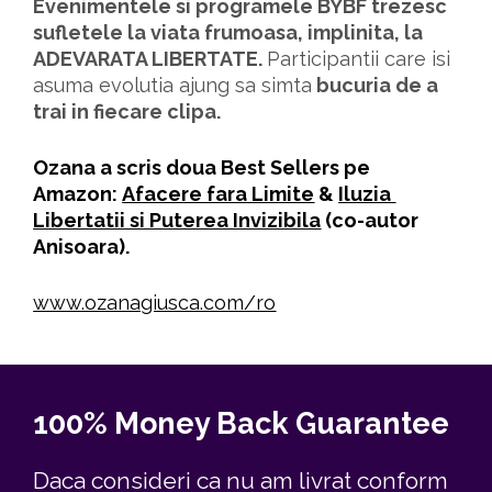
Evenimentele si programele BYBF trezesc 
sufletele la viata frumoasa, implinita, la 
ADEVARATA LIBERTATE. 
Participantii care isi 
asuma evolutia ajung sa simta
 bucuria de a 
trai in fiecare clipa.
Ozana a scris doua Best Sellers pe 
Amazon: 
Afacere fara Limite
 & 
Iluzia 
Libertatii si Puterea Invizibila
 (co-autor 
Anisoara).
www.ozanagiusca.com/ro
100% Money Back Guarantee
Daca consideri ca nu am livrat conform 