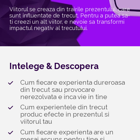
Viitorul se creaza din trairile prezentului, care 
sunt influentate de trecut. Pentru a putea sa-
ti creezi un alt viitor, e nevoie sa transformi 
impactul negativ al trecutului.
Intelege & Descopera
Cum fiecare experienta dureroasa 
din trecut sau provocare 
nerezolvata e inca vie in tine
Cum experientele din trecut 
produc efecte in prezentul si 
viitorul tau
Cum fiecare experienta are un 
mesaj ascuns pentru tine si 